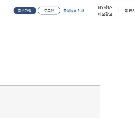
MY직방•
|
회원
회원가입
로그인
공실등록 안내
네모광고