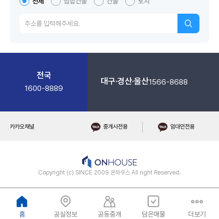
전체
집합건물
건물
토지
전국
대구·경산·울산
1566-8688
1600-8889
카카오채널
중개사전용
임대인전용
Copyright (c) SINCE 2009 온하우스 All right Reserved.
홈
공실정보
공동중개
담은매물
더보기