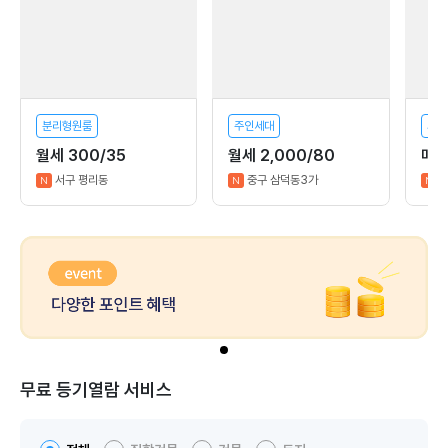
분리형원룸
주인세대
사무
월세 300/35
월세 2,000/80
매매
서구 평리동
중구 삼덕동3가
N
N
N
무료 등기열람 서비스