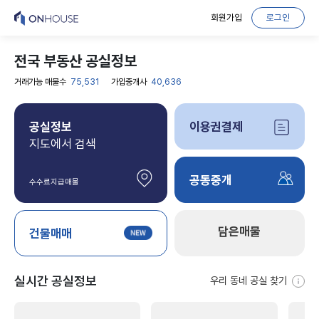
회원가입
로그인
전국 부동산 공실정보
거래가능 매물수
75,531
가입중개사
40,636
공실정보
이용권결제
지도에서 검색
공동중개
수수료지급매물
담은매물
건물매매
실시간 공실정보
우리 동네 공실 찾기